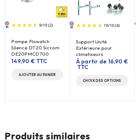
9
/
10
(2)
10
/
10
(4)
Pompe Flowatch
Support Unité
Silence DT20 Siccom
Extérieure pour
DE20PMCD700
climatiseurs
149,90
€
TTC
À partir de
16,90
€
TTC
AJOUTER AU PANIER
CHOIX DES OPTIONS
Produits similaires