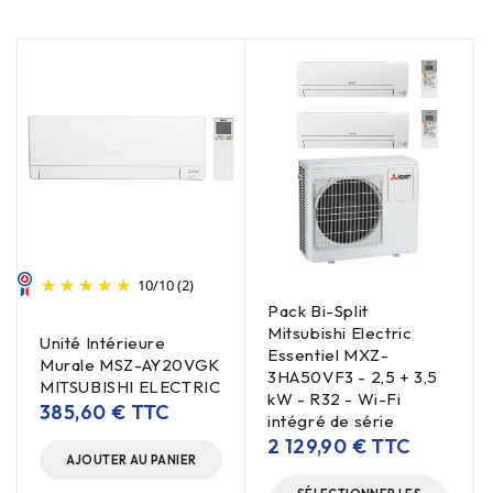
10
/
10
(2)
Pack Bi-Split
Mitsubishi Electric
Unité Intérieure
Essentiel MXZ-
Murale MSZ-AY20VGK
3HA50VF3 - 2,5 + 3,5
MITSUBISHI ELECTRIC
kW - R32 - Wi-Fi
385,60
€
TTC
intégré de série
2 129,90
€
TTC
AJOUTER AU PANIER