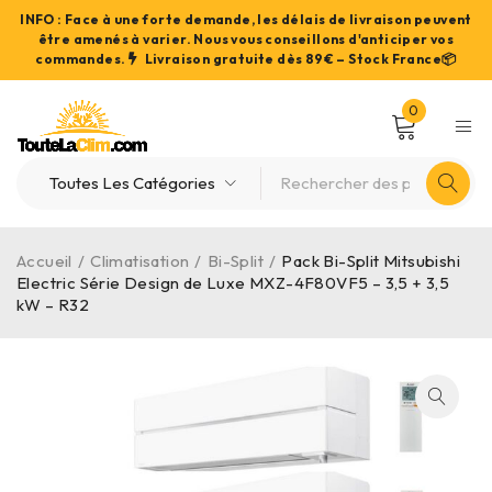
INFO : Face à une forte demande, les délais de livraison peuvent
être amenés à varier. Nous vous conseillons d'anticiper vos
commandes.
Livraison gratuite dès 89€ – Stock France📦
0
Accueil
/
Climatisation
/
Bi-Split
/
Pack Bi-Split Mitsubishi
Electric Série Design de Luxe MXZ-4F80VF5 – 3,5 + 3,5
kW – R32