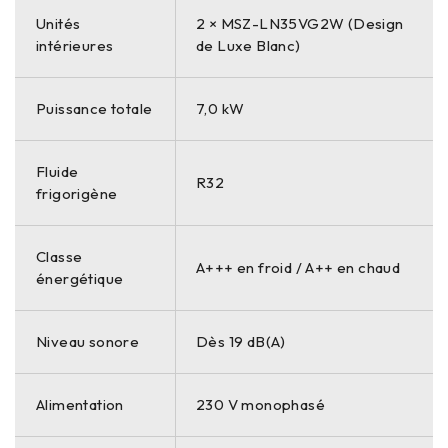
Unités
2 × MSZ-LN35VG2W (Design
intérieures
de Luxe Blanc)
Puissance totale
7,0 kW
Fluide
R32
frigorigène
Classe
A+++ en froid / A++ en chaud
énergétique
Niveau sonore
Dès 19 dB(A)
Alimentation
230 V monophasé