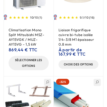
10
/
10
(1)
9.1
/
10
(16)
Climatisation Mono
Liaison frigorifique
Split Mitsubishi MSZ-
cuivre bi-tube isolée
AY15VGK / MUZ-
1/4–3/8 M1 épaisseur
AY15VG – 1,5 kW
0.8 mm
869,44
€
TTC
À partir de
167,99
€
TTC
SÉLECTIONNER LES
CHOIX DES OPTIONS
OPTIONS
-32%