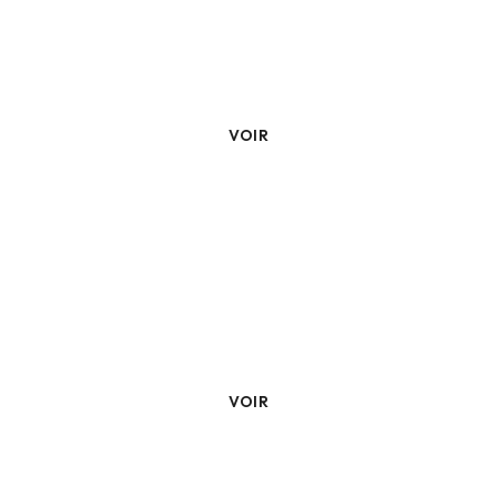
Climatisation Mono-Split
VOIR
Climatisation Multi-Split
VOIR