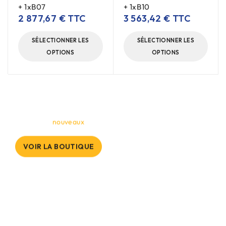
+ 1xB07
+ 1xB10
2 877,67
€
TTC
3 563,42
€
TTC
SÉLECTIONNER LES
SÉLECTIONNER LES
OPTIONS
OPTIONS
Bornes Électriques
Visitez nos
nouveaux
modèles !
VOIR LA BOUTIQUE
10€ offerts