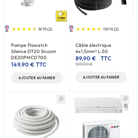
9
/
10
(2)
10
/
10
(2)
Pompe Flowatch
Câble électrique
Silence DT20 Siccom
4x1,5mm² L.50
DE20PMCD700
89,90
€
TTC
149,90
€
TTC
109,90
€
AJOUTER AU PANIER
AJOUTER AU PANIER