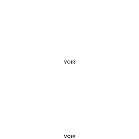
Traitement Calcaire
VOIR
Borne Électrique
VOIR