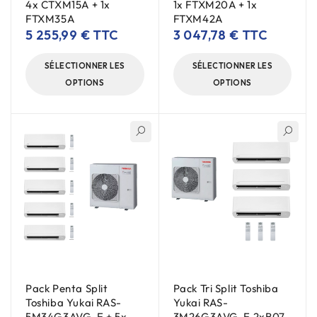
4x CTXM15A + 1x
1x FTXM20A + 1x
FTXM35A
FTXM42A
5 255,99
€
TTC
3 047,78
€
TTC
SÉLECTIONNER LES
SÉLECTIONNER LES
OPTIONS
OPTIONS
Pack Penta Split
Pack Tri Split Toshiba
Toshiba Yukai RAS-
Yukai RAS-
5M34G3AVG-E + 5x
3M26G3AVG-E 2xB07