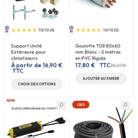
10
/
10
(4)
10
/
10
(5)
Support Unité
Goulotte T08 80x60
Extérieure pour
mm Blanc - 2 mètres
climatiseurs
en PVC Rigide
À partir de
16,90
€
17,80
€
TTC
26,27
€
TTC
AJOUTER AU PANIER
CHOIX DES OPTIONS
-18%