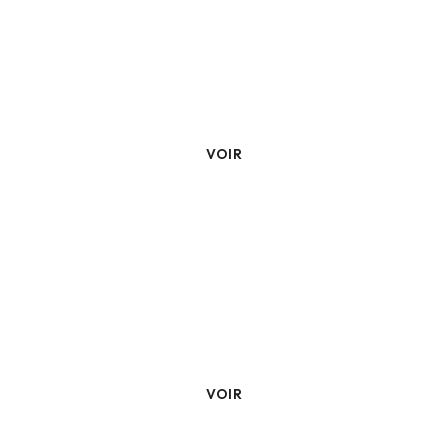
Climatisation Gainable
VOIR
Chauffe Eau
VOIR