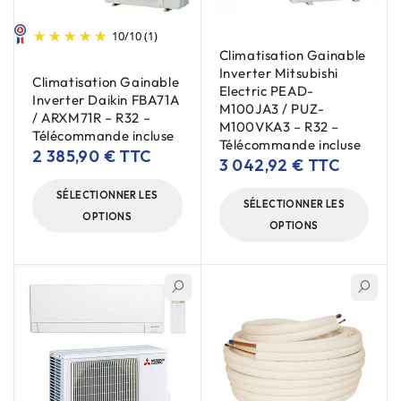
10
/
10
(1)
Climatisation Gainable
Inverter Mitsubishi
Climatisation Gainable
Electric PEAD-
Inverter Daikin FBA71A
M100JA3 / PUZ-
/ ARXM71R – R32 –
M100VKA3 – R32 –
Télécommande incluse
Télécommande incluse
2 385,90
€
TTC
3 042,92
€
TTC
SÉLECTIONNER LES
SÉLECTIONNER LES
OPTIONS
OPTIONS