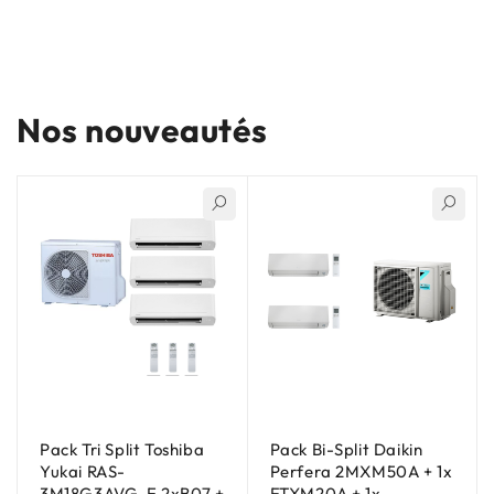
Nos nouveautés
Pack Tri Split Toshiba
Pack Bi-Split Daikin
Yukai RAS-
Perfera 2MXM50A + 1x
3M18G3AVG-E 2xB07 +
FTXM20A + 1x