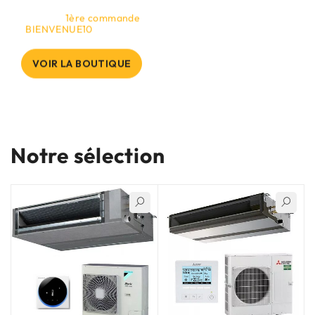
sur votre
1ère commande
en ligne avec le code
"
BIENVENUE10
".
VOIR LA BOUTIQUE
Notre sélection