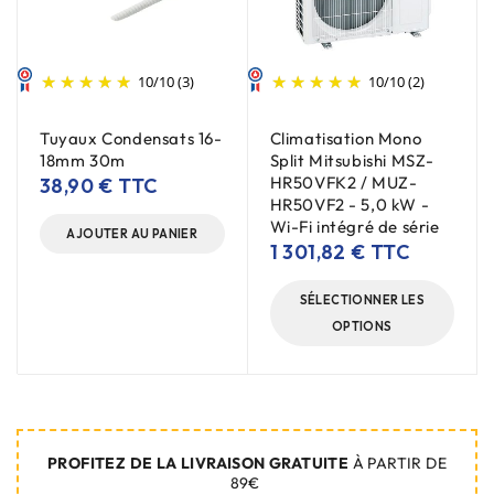
10
/
10
(3)
10
/
10
(2)
Tuyaux Condensats 16-
Climatisation Mono
18mm 30m
Split Mitsubishi MSZ-
HR50VFK2 / MUZ-
38,90
€
TTC
HR50VF2 - 5,0 kW -
Wi-Fi intégré de série
AJOUTER AU PANIER
1 301,82
€
TTC
SÉLECTIONNER LES
OPTIONS
PROFITEZ DE LA LIVRAISON GRATUITE
À PARTIR DE
89€