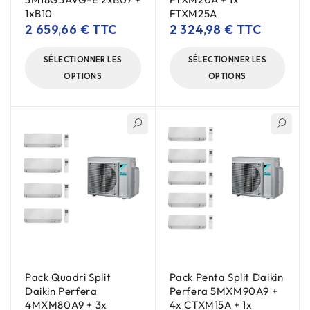
1xB10
FTXM25A
2 659,66
€
TTC
2 324,98
€
TTC
SÉLECTIONNER LES
SÉLECTIONNER LES
OPTIONS
OPTIONS
Pack Quadri Split
Pack Penta Split Daikin
Daikin Perfera
Perfera 5MXM90A9 +
4MXM80A9 + 3x
4x CTXM15A + 1x