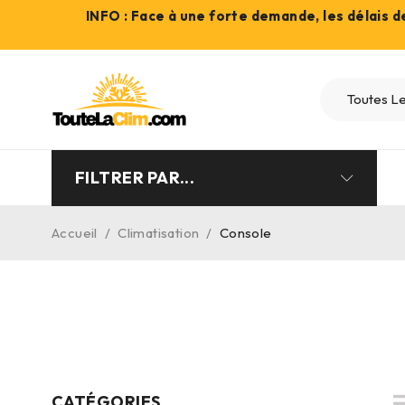
INFO : Face à une forte demande, les délais 
FILTRER PAR...
Accueil
/
Climatisation
/
Console
CATÉGORIES