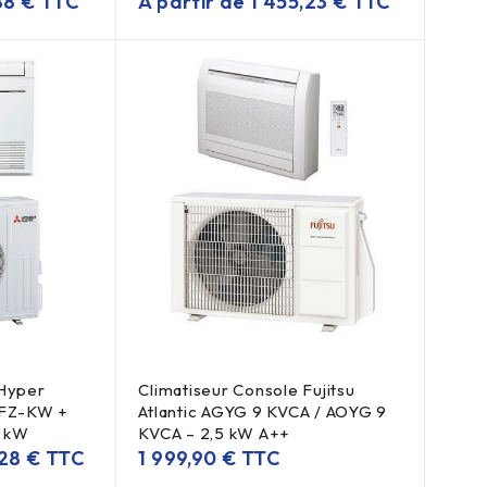
,88
€
TTC
À partir de
1 455,23
€
TTC
 Hyper
Climatiseur Console Fujitsu
MFZ-KW +
Atlantic AGYG 9 KVCA / AOYG 9
0 kW
KVCA – 2,5 kW A++
,28
€
TTC
1 999,90
€
TTC