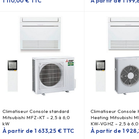
1 110,00
€
TTC
À partir de
1 199
Climatiseur Console standard
Climatiseur Console
Mitsubishi MFZ-KT – 2,5 à 6,0
Heating Mitsubishi 
kW
KW-VGHZ – 2,5 à 6,
À partir de
1 633,25
€
TTC
À partir de
1 928