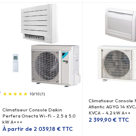
10
/
10
(1)
Climatiseur Console F
Atlantic AGYG 14 KVC
Climatiseur Console Daikin
KVCA – 4,2 kW A++
Perfera Onecta Wi-Fi – 2,5 à 5,0
2 399,90
€
TTC
kW A+++
À partir de
2 039,18
€
TTC