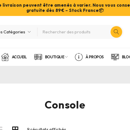
de livraison peuvent être amenés à varier. Nous vous cons
gratuite dès 89€ – Stock France📦
ACCUEIL
BOUTIQUE
À PROPOS
BLO
Console
9 résultats affichés