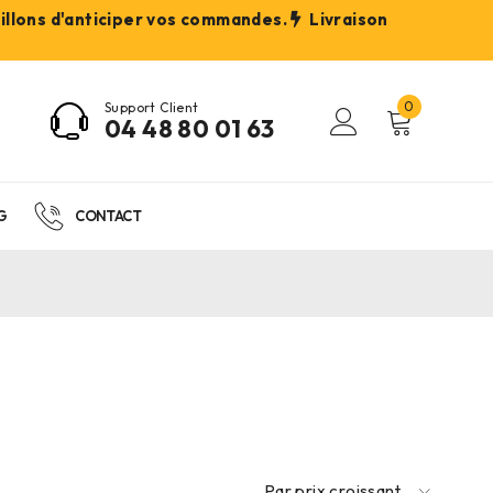
eillons d'anticiper vos commandes.
Livraison
0
Support Client
04 48 80 01 63
G
CONTACT
Par prix croissant