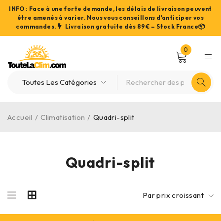
INFO : Face à une forte demande, les délais de livraison peuvent
être amenés à varier. Nous vous conseillons d'anticiper vos
commandes.
Livraison gratuite dès 89€ – Stock France📦
0
Accueil
/
Climatisation
/
Quadri-split
Quadri-split
Par prix croissant