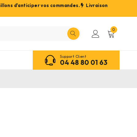
eillons d'anticiper vos commandes.
Livraison
0
Support Client
04 48 80 01 63