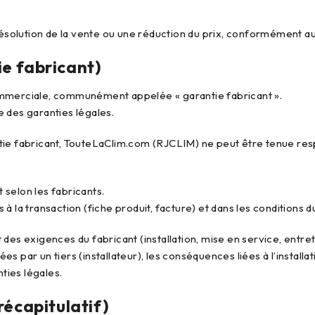
 résolution de la vente ou une réduction du prix, conformément au
e fabricant)
ommerciale, communément appelée « garantie fabricant ».
re des garanties légales.
tie fabricant, TouteLaClim.com (RJCLIM) ne peut être tenue resp
t selon les fabricants.
 la transaction (fiche produit, facture) et dans les conditions du
des exigences du fabricant (installation, mise en service, entret
ées par un tiers (installateur), les conséquences liées à l’installa
nties légales.
récapitulatif)