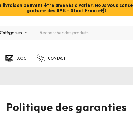
de livraison peuvent être amenés à varier. Nous vous cons
gratuite dès 89€ – Stock France📦
BLOG
CONTACT
Politique des garanties