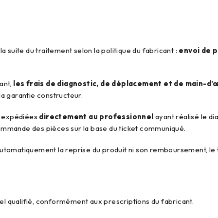
a suite du traitement selon la politique du fabricant :
envoi de p
ant,
les frais de diagnostic, de déplacement et de main-d
la garantie constructeur.
re expédiées
directement au professionnel
ayant réalisé le di
 commande des pièces sur la base du ticket communiqué.
tomatiquement la reprise du produit ni son remboursement, le t
nel qualifié, conformément aux prescriptions du fabricant.