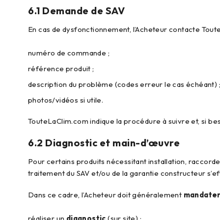
6.1 Demande de SAV
En cas de dysfonctionnement, l’Acheteur contacte Tout
numéro de commande ;
référence produit ;
description du problème (codes erreur le cas échéant) 
photos/vidéos si utile.
TouteLaClim.com indique la procédure à suivre et, si bes
6.2 Diagnostic et main-d’œuvre
Pour certains produits nécessitant installation, raccor
traitement du SAV et/ou de la garantie constructeur s’e
Dans ce cadre, l’Acheteur doit généralement
mandater 
réaliser un
diagnostic
(sur site) ;