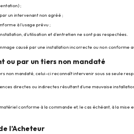
entation) ;
par un intervenant non agréé ;
onforme à l’usage prévu ;
nstallation, d’utilisation et d’entretien ne sont pas respectées.
mmage causé par une installation incorrecte ou non conforme a
ient ou par un tiers non mandaté
tiers non mandaté, celui-ci reconnaît intervenir sous sa seule resp
ces directes ou indirectes résultant d’une mauvaise installati
u matériel conforme à la commande et, le cas échéant, à la mise 
de l’Acheteur