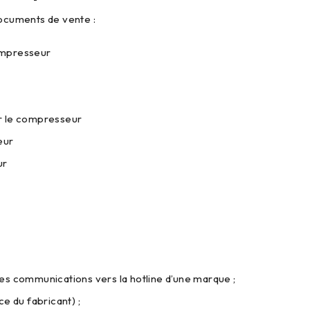
documents de vente :
compresseur
sur le compresseur
eur
ur
les communications vers la hotline d’une marque ;
ce du fabricant) ;