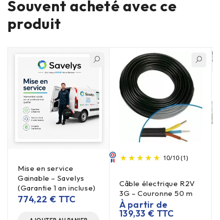
Souvent acheté avec ce
produit
10
/
10
(1)
Mise en service
Gainable – Savelys
Câble électrique R2V
(Garantie 1 an incluse)
3G – Couronne 50 m
774,22
€
TTC
À partir de
139,33
€
TTC