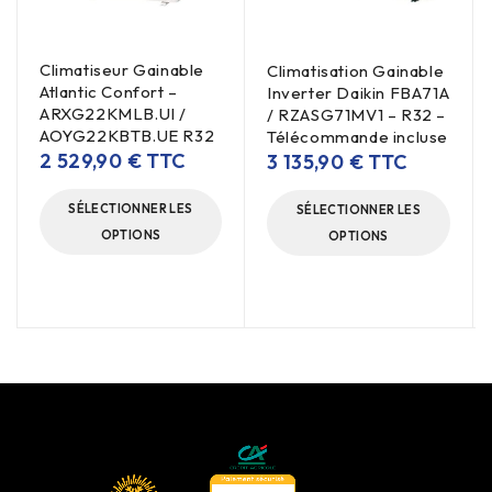
Climatiseur Gainable
Climatisation Gainable
Atlantic Confort –
Inverter Daikin FBA71A
ARXG22KMLB.UI /
/ RZASG71MV1 – R32 –
AOYG22KBTB.UE R32
Télécommande incluse
2 529,90
€
TTC
3 135,90
€
TTC
SÉLECTIONNER LES
SÉLECTIONNER LES
OPTIONS
OPTIONS