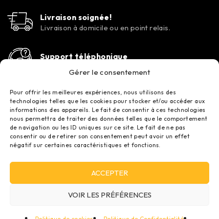
Livraison soignée!
Livraison à domicile ou en point relais.
Support téléphonique
Contactez-nous tous les jours de la semaine.
Gérer le consentement
Pour offrir les meilleures expériences, nous utilisons des
technologies telles que les cookies pour stocker et/ou accéder aux
informations des appareils. Le fait de consentir à ces technologies
nous permettra de traiter des données telles que le comportement
de navigation ou les ID uniques sur ce site. Le fait de ne pas
consentir ou de retirer son consentement peut avoir un effet
négatif sur certaines caractéristiques et fonctions.
© 2017–2026 – TOUTELACLIM – RJCLIM | Vente et installation
ACCEPTER
de climatisation au meilleur prix.
VOIR LES PRÉFÉRENCES
Tous droits réservés – SIRET : 828 774 364 00016
Politique de cookies
Politique de Confidentialité