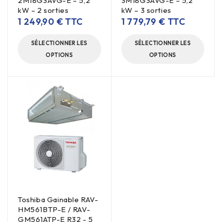
2M18G3AVG-E – 5,2
3M18G3AVG-E – 5,2
kW – 2 sorties
kW – 3 sorties
1 249,90
€
TTC
1 779,79
€
TTC
SÉLECTIONNER LES
SÉLECTIONNER LES
OPTIONS
OPTIONS
Toshiba Gainable RAV-
HM561BTP-E / RAV-
GM561ATP-E R32 - 5