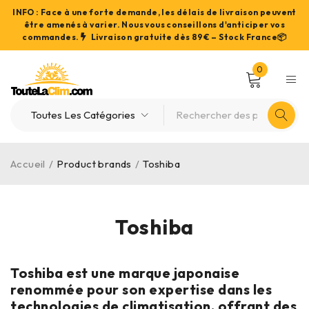
INFO : Face à une forte demande, les délais de livraison peuvent
être amenés à varier. Nous vous conseillons d'anticiper vos
commandes.
Livraison gratuite dès 89€ – Stock France📦
0
Accueil
/
Product brands
/
Toshiba
Toshiba
Toshiba est une marque japonaise
renommée pour son expertise dans les
technologies de climatisation, offrant des