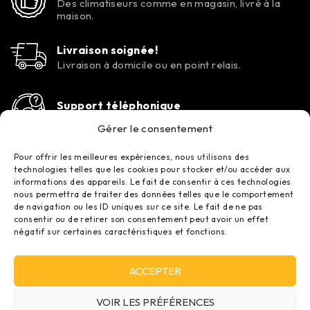
Des climatiseurs comme en magasin, livré à la
maison.
Livraison soignée!
Livraison à domicile ou en point relais.
Support téléphonique
Contactez-nous tous les jours de la semaine.
Gérer le consentement
Pour offrir les meilleures expériences, nous utilisons des
technologies telles que les cookies pour stocker et/ou accéder aux
informations des appareils. Le fait de consentir à ces technologies
nous permettra de traiter des données telles que le comportement
de navigation ou les ID uniques sur ce site. Le fait de ne pas
consentir ou de retirer son consentement peut avoir un effet
négatif sur certaines caractéristiques et fonctions.
© 2017–2026 – TOUTELACLIM – RJCLIM | Vente et installation
ACCEPTER
de climatisation au meilleur prix.
VOIR LES PRÉFÉRENCES
Tous droits réservés – SIRET : 828 774 364 00016