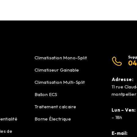
Climatisation Mono-Split
Supp
04
Climatiseur Gainable
Adresse:
Climatisation Multi-Split
11 rue Clau
montpellier
Ballon ECS
Traitement calcaire
Lun – Ven:
– 18h
entialité
Borne Électrique
les de
E-mail: