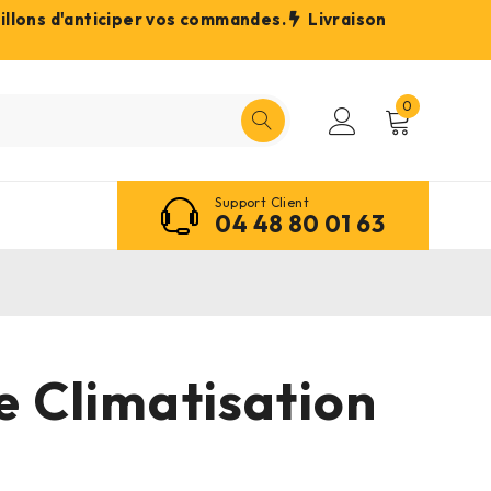
eillons d'anticiper vos commandes.
Livraison
0
Support Client
04 48 80 01 63
e Climatisation