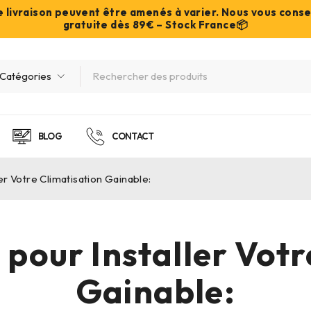
de livraison peuvent être amenés à varier. Nous vous cons
gratuite dès 89€ – Stock France📦
BLOG
CONTACT
r Votre Climatisation Gainable:
pour Installer Votr
Gainable: